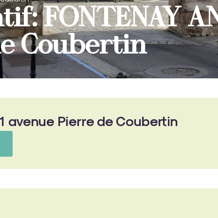
atif: FONTENAY A
de Coubertin
 avenue Pierre de Coubertin