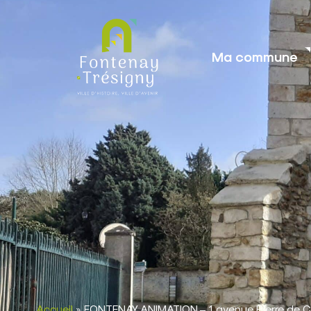
contenu
principal
Ma commune
Accueil
»
FONTENAY ANIMATION – 1 avenue Pierre de C