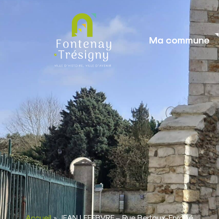
contenu
principal
Ma commune
Accueil
»
JEAN LEFEBVRE – Rue Bertaux-Enrobé