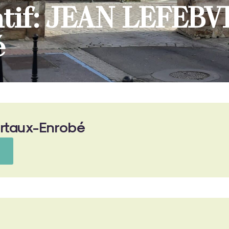
atif: JEAN LEFEBV
́
taux-Enrobé