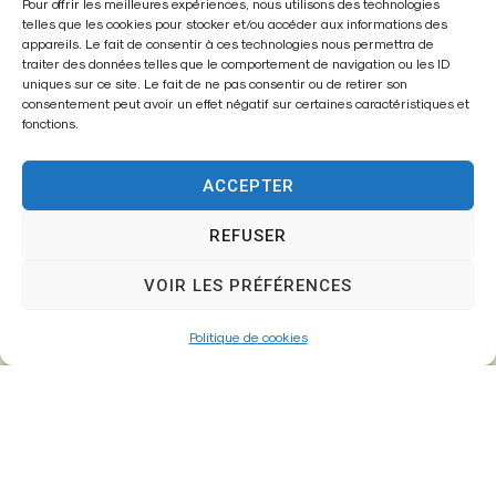
Mairie de
Pour offrir les meilleures expériences, nous utilisons des technologies
telles que les cookies pour stocker et/ou accéder aux informations des
Fontenay-Trésigny
appareils. Le fait de consentir à ces technologies nous permettra de
traiter des données telles que le comportement de navigation ou les ID
Mairie,
uniques sur ce site. Le fait de ne pas consentir ou de retirer son
consentement peut avoir un effet négatif sur certaines caractéristiques et
26 Av. du Général de Gaulle
fonctions.
77610 – Fontenay-Trésigny
ACCEPTER
REFUSER
01 64 25 90 67
mairie@fontenay-tresigny.fr
VOIR LES PRÉFÉRENCES
Politique de cookies
Horaires d’ouverture
Du Lundi au vendredi :
de 8h30 à 12h00 et de 13h30 à 17h30
Samedi :