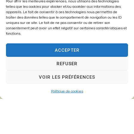
Mairie de
Pour offrir les meilleures expériences, nous utilisons des technologies
telles que les cookies pour stocker et/ou accéder aux informations des
Fontenay-Trésigny
appareils. Le fait de consentir à ces technologies nous permettra de
traiter des données telles que le comportement de navigation ou les ID
Mairie,
uniques sur ce site. Le fait de ne pas consentir ou de retirer son
consentement peut avoir un effet négatif sur certaines caractéristiques et
26 Av. du Général de Gaulle
fonctions.
77610 – Fontenay-Trésigny
ACCEPTER
REFUSER
01 64 25 90 67
mairie@fontenay-tresigny.fr
VOIR LES PRÉFÉRENCES
Politique de cookies
Horaires d’ouverture
Du Lundi au vendredi :
de 8h30 à 12h00 et de 13h30 à 17h30
Samedi :