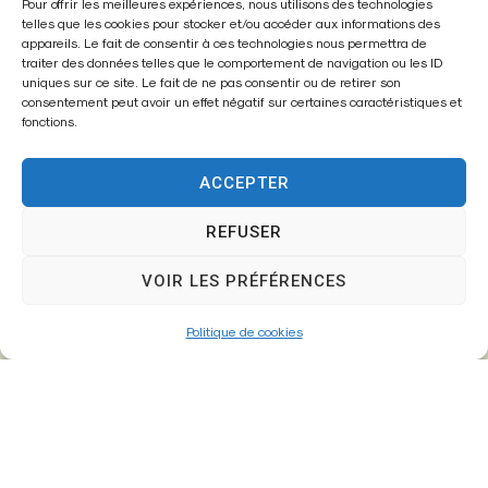
Mairie de
Pour offrir les meilleures expériences, nous utilisons des technologies
telles que les cookies pour stocker et/ou accéder aux informations des
Fontenay-Trésigny
appareils. Le fait de consentir à ces technologies nous permettra de
traiter des données telles que le comportement de navigation ou les ID
Mairie,
uniques sur ce site. Le fait de ne pas consentir ou de retirer son
consentement peut avoir un effet négatif sur certaines caractéristiques et
26 Av. du Général de Gaulle
fonctions.
77610 – Fontenay-Trésigny
ACCEPTER
REFUSER
01 64 25 90 67
mairie@fontenay-tresigny.fr
VOIR LES PRÉFÉRENCES
Politique de cookies
Horaires d’ouverture
Du Lundi au vendredi :
de 8h30 à 12h00 et de 13h30 à 17h30
Samedi :