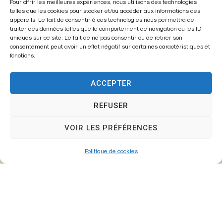
Mairie de
Pour offrir les meilleures expériences, nous utilisons des technologies
telles que les cookies pour stocker et/ou accéder aux informations des
Fontenay-Trésigny
appareils. Le fait de consentir à ces technologies nous permettra de
traiter des données telles que le comportement de navigation ou les ID
Mairie,
uniques sur ce site. Le fait de ne pas consentir ou de retirer son
consentement peut avoir un effet négatif sur certaines caractéristiques et
26 Av. du Général de Gaulle
fonctions.
77610 – Fontenay-Trésigny
ACCEPTER
REFUSER
01 64 25 90 67
mairie@fontenay-tresigny.fr
VOIR LES PRÉFÉRENCES
Politique de cookies
Horaires d’ouverture
Du Lundi au vendredi :
de 8h30 à 12h00 et de 13h30 à 17h30
Samedi :