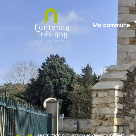
contenu
principal
Ma commune
Accueil
»
Restriction circulation et déviation piétonn