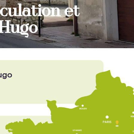
culation et
r Hugo
Hugo