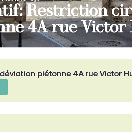
if: Restriction cir
tonne 4A rue Victo
 déviation piétonne 4A rue Victor 