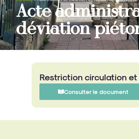
Acte administrat
déviation pié
Restriction circulation et
Consulter le document