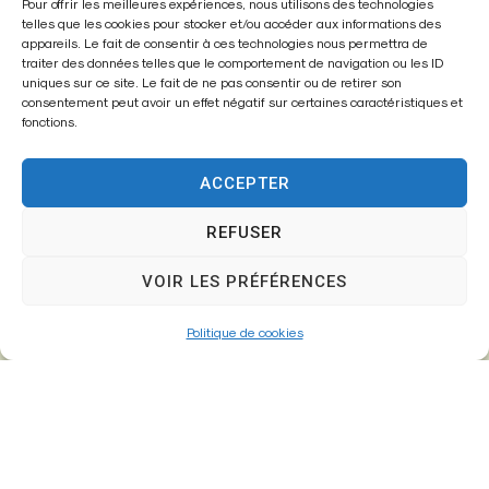
Mairie de
Pour offrir les meilleures expériences, nous utilisons des technologies
telles que les cookies pour stocker et/ou accéder aux informations des
Fontenay-Trésigny
appareils. Le fait de consentir à ces technologies nous permettra de
traiter des données telles que le comportement de navigation ou les ID
Mairie,
uniques sur ce site. Le fait de ne pas consentir ou de retirer son
consentement peut avoir un effet négatif sur certaines caractéristiques et
26 Av. du Général de Gaulle
fonctions.
77610 – Fontenay-Trésigny
ACCEPTER
REFUSER
01 64 25 90 67
mairie@fontenay-tresigny.fr
VOIR LES PRÉFÉRENCES
Politique de cookies
Horaires d’ouverture
Du Lundi au vendredi :
de 8h30 à 12h00 et de 13h30 à 17h30
Samedi :