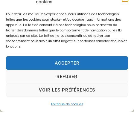
cookies
Pour offrir les meilleures expériences, nous utilisons des technologies
Mairie de
telles que les cookies pour stocker et/ou accéder aux informations des
appareils. Le fait de consentir à ces technologies nous permettra de
Fontenay-Trésigny
traiter des données telles que le comportement de navigation ou les ID
uniques sur ce site. Le fait de ne pas consentir ou de retirer son
Mairie,
consentement peut avoir un effet négatif sur certaines caractéristiques et
fonctions.
26 Av. du Général de Gaulle
77610 – Fontenay-Trésigny
ACCEPTER
REFUSER
01 64 25 90 67
VOIR LES PRÉFÉRENCES
mairie@fontenay-tresigny.fr
Politique de cookies
Horaires d’ouverture
Du Lundi au vendredi :