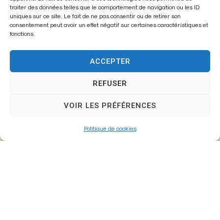
Mairie,
traiter des données telles que le comportement de navigation ou les ID
26 Av. du Général de Gaulle
uniques sur ce site. Le fait de ne pas consentir ou de retirer son
consentement peut avoir un effet négatif sur certaines caractéristiques et
77610 – Fontenay-Trésigny
fonctions.
ACCEPTER
01 64 25 90 67
REFUSER
mairie@fontenay-tresigny.fr
VOIR LES PRÉFÉRENCES
Horaires d’ouverture
Politique de cookies
Du Lundi au vendredi :
de 8h30 à 12h00 et de 13h30 à 17h30
Samedi :
de 8h30 – 12h