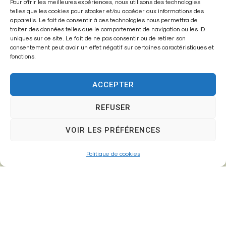
Mairie de
Pour offrir les meilleures expériences, nous utilisons des technologies
telles que les cookies pour stocker et/ou accéder aux informations des
Fontenay-Trésigny
appareils. Le fait de consentir à ces technologies nous permettra de
traiter des données telles que le comportement de navigation ou les ID
Mairie,
uniques sur ce site. Le fait de ne pas consentir ou de retirer son
consentement peut avoir un effet négatif sur certaines caractéristiques et
26 Av. du Général de Gaulle
fonctions.
77610 – Fontenay-Trésigny
ACCEPTER
REFUSER
01 64 25 90 67
mairie@fontenay-tresigny.fr
VOIR LES PRÉFÉRENCES
Politique de cookies
Horaires d’ouverture
Du Lundi au vendredi :
de 8h30 à 12h00 et de 13h30 à 17h30
Samedi :