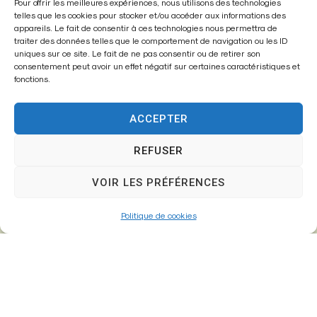
Mairie de
Pour offrir les meilleures expériences, nous utilisons des technologies
telles que les cookies pour stocker et/ou accéder aux informations des
Fontenay-Trésigny
appareils. Le fait de consentir à ces technologies nous permettra de
traiter des données telles que le comportement de navigation ou les ID
Mairie,
uniques sur ce site. Le fait de ne pas consentir ou de retirer son
consentement peut avoir un effet négatif sur certaines caractéristiques et
26 Av. du Général de Gaulle
fonctions.
77610 – Fontenay-Trésigny
ACCEPTER
REFUSER
01 64 25 90 67
mairie@fontenay-tresigny.fr
VOIR LES PRÉFÉRENCES
Politique de cookies
Horaires d’ouverture
Du Lundi au vendredi :
de 8h30 à 12h00 et de 13h30 à 17h30
Samedi :