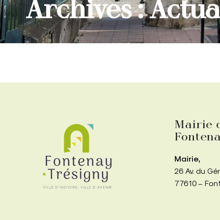
Archives : Actua
Mairie 
Fontena
Mairie,
26 Av. du Gé
77610 – Fon