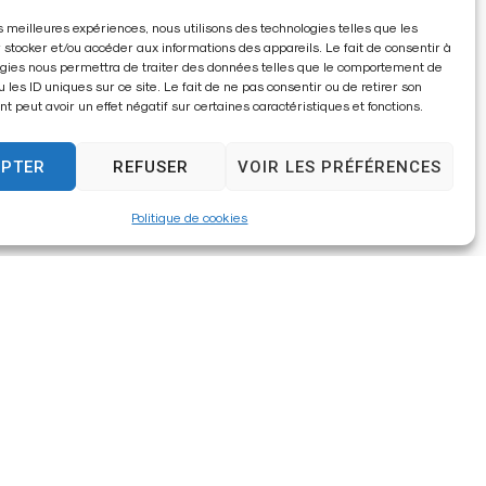
les meilleures expériences, nous utilisons des technologies telles que les
 - Un jour en 1950
 stocker et/ou accéder aux informations des appareils. Le fait de consentir à
gies nous permettra de traiter des données telles que le comportement de
naisien
u les ID uniques sur ce site. Le fait de ne pas consentir ou de retirer son
 peut avoir un effet négatif sur certaines caractéristiques et fonctions.
2 - Face au Musée Hippolyte HENRY
EPTER
REFUSER
VOIR LES PRÉFÉRENCES
Politique de cookies
fontain
ce Bernard Palissy