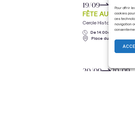
19/09
19/09
Pour offrir 
FÊTE AU VILLAGE
cookies pour
ces technolo
Cercle Historique Fonte
navigation o
consentement
De 14:00
à 20:00
Place du 19 mars 196
ACC
20/09
20/09
BROCANTE
Comité des Fêtes Trési
De 08:00
à 18:00
Salle des fêtes et pla