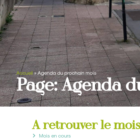
Accueil
»
Agenda du prochain mois
Page: Agenda d
A retrouver le mois
Mois en cours