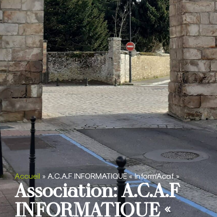
Accueil
»
A.C.A.F INFORMATIQUE « Inform’Acaf »
Association: A.C.A.F
INFORMATIQUE «