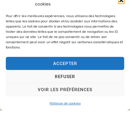
cookies
Pour offrir les meilleures expériences, nous utilisons des technologies
telles que les cookies pour stocker et/ou accéder aux informations des
appareils. Le fait de consentir à ces technologies nous permettra de
traiter des données telles que le comportement de navigation ou les ID
uniques sur ce site. Le fait de ne pas consentir ou de retirer son
consentement peut avoir un effet négatif sur certaines caractéristiques et
fonctions.
ACCEPTER
REFUSER
Mairie de
VOIR LES PRÉFÉRENCES
Fontenay-Trésigny
Politique de cookies
Mairie,
26 Av. du Général de Gaulle
77610 – Fontenay-Trésigny