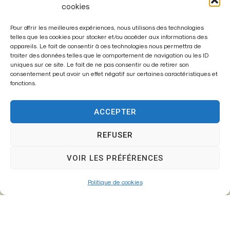
cookies
créer un climat accueillant, convivial et rassurant pour
chacun.
Pour offrir les meilleures expériences, nous utilisons des technologies
telles que les cookies pour stocker et/ou accéder aux informations des
Grâce à l’implication des bénévoles, à la fidélité des
appareils. Le fait de consentir à ces technologies nous permettra de
traiter des données telles que le comportement de navigation ou les ID
donneurs et au soutien de la Ville, l’association
uniques sur ce site. Le fait de ne pas consentir ou de retirer son
participe pleinement à la
solidarité locale
et à la
consentement peut avoir un effet négatif sur certaines caractéristiques et
sauvegarde de vies
, rappelant que chaque don
fonctions.
compte et peut faire la différence.
ACCEPTER
REFUSER
VOIR LES PRÉFÉRENCES
Politique de cookies