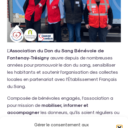
L’
Association du Don du Sang Bénévole de
Fontenay‑Trésigny
œuvre depuis de nombreuses
années pour promouvoir le don du sang, sensibiliser
les habitants et soutenir l’organisation des collectes
locales en partenariat avec l’Établissement Français
du Sang.
Composée de bénévoles engagés, l’association a
pour mission de
mobiliser, informer et
accompagner
les donneurs, qu’ils soient réguliers ou
nouveaux. Elle contribue activement à la réussite des
Gérer le consentement aux
collectes organisées sur la commune, en veillant à