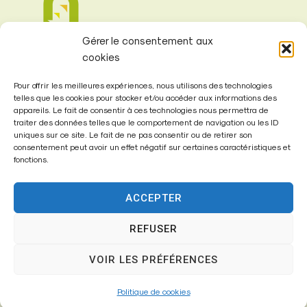
Gérer le consentement aux
cookies
Pour offrir les meilleures expériences, nous utilisons des technologies
telles que les cookies pour stocker et/ou accéder aux informations des
appareils. Le fait de consentir à ces technologies nous permettra de
Mairie de
traiter des données telles que le comportement de navigation ou les ID
uniques sur ce site. Le fait de ne pas consentir ou de retirer son
Fontenay-Trésigny
consentement peut avoir un effet négatif sur certaines caractéristiques et
fonctions.
Mairie,
26 Av. du Général de Gaulle
ACCEPTER
77610 – Fontenay-Trésigny
REFUSER
VOIR LES PRÉFÉRENCES
01 64 25 90 67
Politique de cookies
mairie@fontenay-tresigny.fr