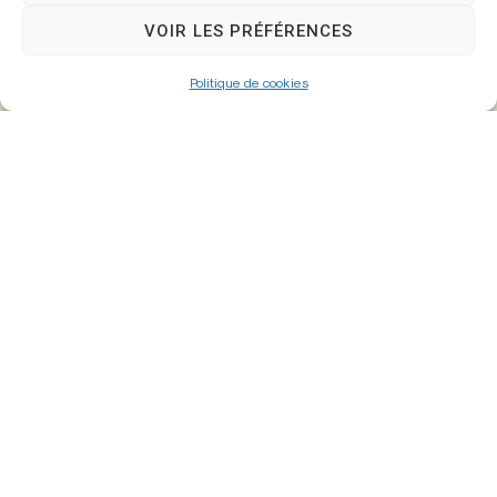
77610 – Fontenay-Trésigny
VOIR LES PRÉFÉRENCES
Politique de cookies
01 64 25 90 67
mairie@fontenay-tresigny.fr
Horaires d’ouverture
Du Lundi au vendredi :
de 8h30 à 12h00 et de 13h30 à 17h30
Samedi :
de 8h30 – 12h