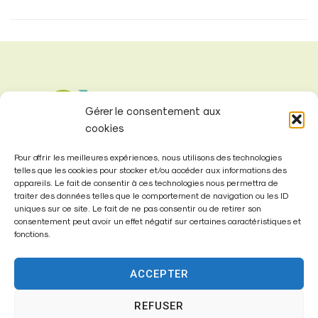
Gérer le consentement aux
cookies
Pour offrir les meilleures expériences, nous utilisons des technologies
telles que les cookies pour stocker et/ou accéder aux informations des
appareils. Le fait de consentir à ces technologies nous permettra de
traiter des données telles que le comportement de navigation ou les ID
uniques sur ce site. Le fait de ne pas consentir ou de retirer son
consentement peut avoir un effet négatif sur certaines caractéristiques et
Mairie de
fonctions.
Fontenay-Trésigny
ACCEPTER
Mairie,
26 Av. du Général de Gaulle
REFUSER