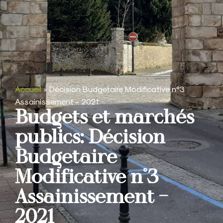
Accueil
»
Décision Budgetaire Modificative n°3
Assainissement – 2021
Budgets et marchés
publics: Décision
Budgetaire
Modificative n°3
Assainissement –
2021