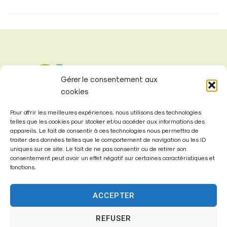
Gérer le consentement aux
cookies
Pour offrir les meilleures expériences, nous utilisons des technologies
telles que les cookies pour stocker et/ou accéder aux informations des
appareils. Le fait de consentir à ces technologies nous permettra de
traiter des données telles que le comportement de navigation ou les ID
uniques sur ce site. Le fait de ne pas consentir ou de retirer son
consentement peut avoir un effet négatif sur certaines caractéristiques et
Mairie de
fonctions.
Fontenay-Trésigny
ACCEPTER
Mairie,
26 Av. du Général de Gaulle
REFUSER