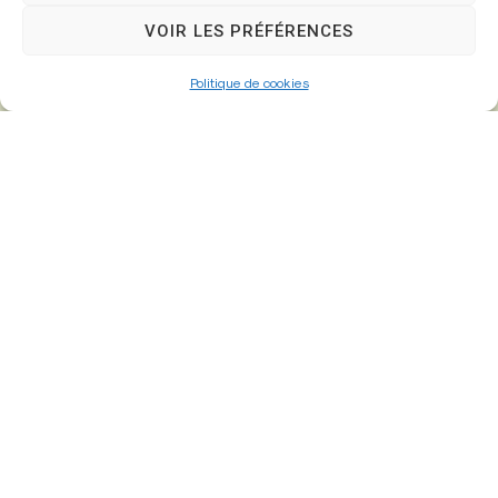
77610 – Fontenay-Trésigny
VOIR LES PRÉFÉRENCES
Politique de cookies
01 64 25 90 67
mairie@fontenay-tresigny.fr
Horaires d’ouverture
Du Lundi au vendredi :
de 8h30 à 12h00 et de 13h30 à 17h30
Samedi :
de 8h30 – 12h