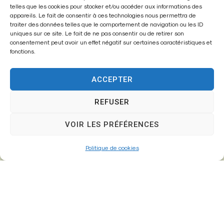
telles que les cookies pour stocker et/ou accéder aux informations des
appareils. Le fait de consentir à ces technologies nous permettra de
traiter des données telles que le comportement de navigation ou les ID
uniques sur ce site. Le fait de ne pas consentir ou de retirer son
consentement peut avoir un effet négatif sur certaines caractéristiques et
fonctions.
ACCEPTER
REFUSER
Mairie de
Fontenay-Trésigny
VOIR LES PRÉFÉRENCES
Mairie,
Politique de cookies
26 Av. du Général de Gaulle
77610 – Fontenay-Trésigny
01 64 25 90 67