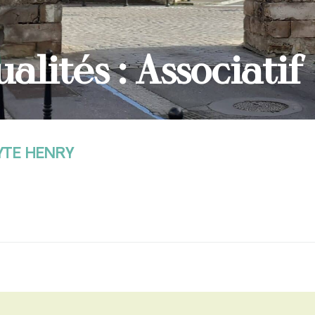
alités : Associatif
YTE HENRY