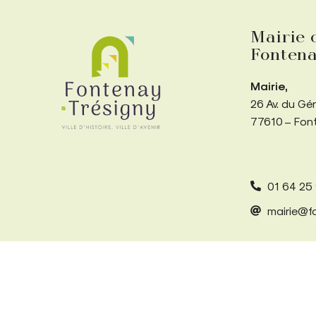
Mairie 
Fontena
Mairie,
26 Av. du Gé
77610 – Fon
01 64 25
mairie@fo
Accessibilité
Mentions légales
Plan du site