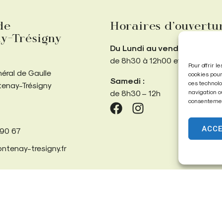
de
Horaires d’ouvertu
y-Trésigny
Du Lundi au vendredi :
de 8h30 à 12h00 et de 13h30 
Pour offrir 
néral de Gaulle
cookies pour
Samedi :
ces technolo
tenay-Trésigny
navigation o
de 8h30 – 12h
consentement
ACC
 90 67
ntenay-tresigny.fr
Confidentialité
Données personnelles
Propulsé par Utopia
(