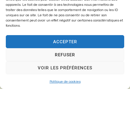
appareils. Le fait de consentir à ces technologies nous permettra de
traiter des données telles que le comportement de navigation ou les ID
Mairie,
uniques sur ce site. Le fait de ne pas consentir ou de retirer son
26 Av. du Général de Gaulle
consentement peut avoir un effet négatif sur certaines caractéristiques et
77610 – Fontenay-Trésigny
fonctions.
ACCEPTER
01 64 25 90 67
REFUSER
mairie@fontenay-tresigny.fr
VOIR LES PRÉFÉRENCES
Horaires d’ouverture
Politique de cookies
Du Lundi au vendredi :
de 8h30 à 12h00 et de 13h30 à 17h30
Samedi :
de 8h30 – 12h