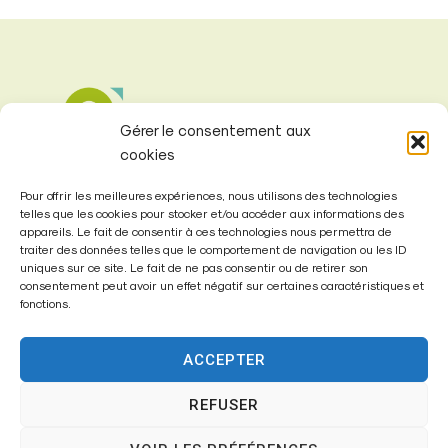
Gérer le consentement aux
cookies
Pour offrir les meilleures expériences, nous utilisons des technologies
telles que les cookies pour stocker et/ou accéder aux informations des
appareils. Le fait de consentir à ces technologies nous permettra de
traiter des données telles que le comportement de navigation ou les ID
uniques sur ce site. Le fait de ne pas consentir ou de retirer son
Mairie de
consentement peut avoir un effet négatif sur certaines caractéristiques et
fonctions.
Fontenay-Trésigny
Mairie,
ACCEPTER
26 Av. du Général de Gaulle
REFUSER
77610 – Fontenay-Trésigny