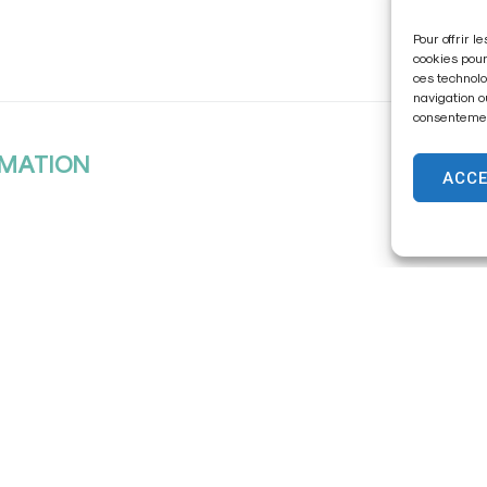
Pour offrir 
cookies pour
ces technolo
navigation o
consentement
IMATION
ACC
TCHWORK