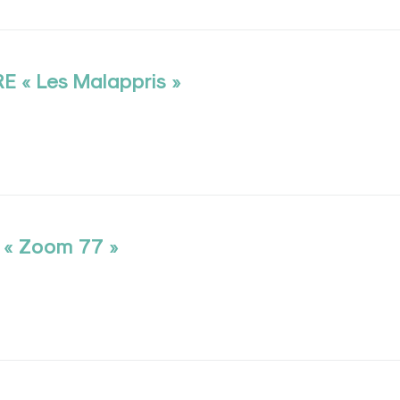
E « Les Malappris »
 « Zoom 77 »