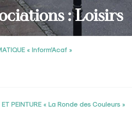
ciations : Loisirs
ATIQUE « Inform’Acaf »
 ET PEINTURE « La Ronde des Couleurs »