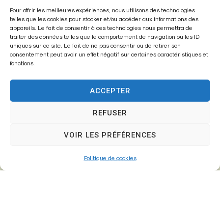
Pour offrir les meilleures expériences, nous utilisons des technologies
Mairie de
telles que les cookies pour stocker et/ou accéder aux informations des
Fontenay-Trésigny
appareils. Le fait de consentir à ces technologies nous permettra de
traiter des données telles que le comportement de navigation ou les ID
uniques sur ce site. Le fait de ne pas consentir ou de retirer son
Mairie,
consentement peut avoir un effet négatif sur certaines caractéristiques et
26 Av. du Général de Gaulle
fonctions.
77610 – Fontenay-Trésigny
ACCEPTER
REFUSER
01 64 25 90 67
mairie@fontenay-tresigny.fr
VOIR LES PRÉFÉRENCES
Politique de cookies
Horaires d’ouverture
Du Lundi au vendredi :
de 8h30 à 12h00 et de 13h30 à 17h30