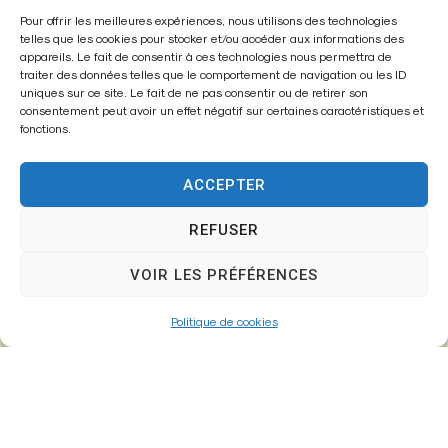
Pour offrir les meilleures expériences, nous utilisons des technologies
Mairie de
telles que les cookies pour stocker et/ou accéder aux informations des
Fontenay-Trésigny
appareils. Le fait de consentir à ces technologies nous permettra de
traiter des données telles que le comportement de navigation ou les ID
uniques sur ce site. Le fait de ne pas consentir ou de retirer son
Mairie,
consentement peut avoir un effet négatif sur certaines caractéristiques et
26 Av. du Général de Gaulle
fonctions.
77610 – Fontenay-Trésigny
ACCEPTER
REFUSER
01 64 25 90 67
mairie@fontenay-tresigny.fr
VOIR LES PRÉFÉRENCES
Politique de cookies
Horaires d’ouverture
Du Lundi au vendredi :
de 8h30 à 12h00 et de 13h30 à 17h30