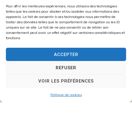
Pour offrir les meilleures expériences, nous utilisons des technologies
Mairie de
telles que les cookies pour stocker et/ou accéder aux informations des
Fontenay-Trésigny
appareils. Le fait de consentir à ces technologies nous permettra de
traiter des données telles que le comportement de navigation ou les ID
uniques sur ce site. Le fait de ne pas consentir ou de retirer son
Mairie,
consentement peut avoir un effet négatif sur certaines caractéristiques et
26 Av. du Général de Gaulle
fonctions.
77610 – Fontenay-Trésigny
ACCEPTER
REFUSER
01 64 25 90 67
mairie@fontenay-tresigny.fr
VOIR LES PRÉFÉRENCES
Politique de cookies
Horaires d’ouverture
Du Lundi au vendredi :
de 8h30 à 12h00 et de 13h30 à 17h30