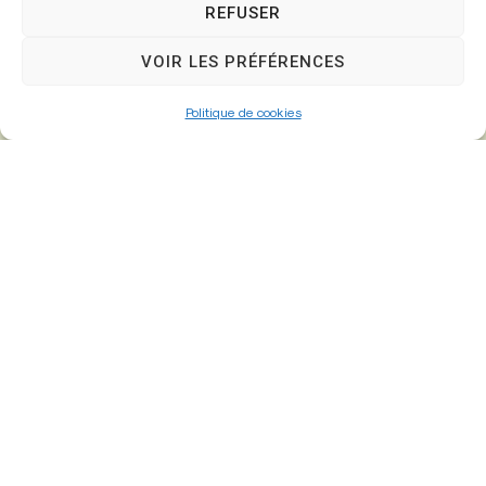
REFUSER
VOIR LES PRÉFÉRENCES
Politique de cookies
Mairie de
Fontenay-Trésigny
Mairie,
26 Av. du Général de Gaulle
77610 – Fontenay-Trésigny
01 64 25 90 67
mairie@fontenay-tresigny.fr