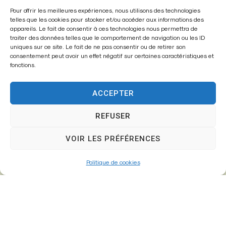
Pour offrir les meilleures expériences, nous utilisons des technologies
Mairie de
telles que les cookies pour stocker et/ou accéder aux informations des
Fontenay-Trésigny
appareils. Le fait de consentir à ces technologies nous permettra de
traiter des données telles que le comportement de navigation ou les ID
uniques sur ce site. Le fait de ne pas consentir ou de retirer son
Mairie,
consentement peut avoir un effet négatif sur certaines caractéristiques et
26 Av. du Général de Gaulle
fonctions.
77610 – Fontenay-Trésigny
ACCEPTER
REFUSER
01 64 25 90 67
mairie@fontenay-tresigny.fr
VOIR LES PRÉFÉRENCES
Politique de cookies
Horaires d’ouverture
Du Lundi au vendredi :
de 8h30 à 12h00 et de 13h30 à 17h30