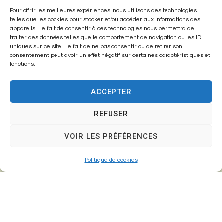
Pour offrir les meilleures expériences, nous utilisons des technologies
Mairie de
telles que les cookies pour stocker et/ou accéder aux informations des
Fontenay-Trésigny
appareils. Le fait de consentir à ces technologies nous permettra de
traiter des données telles que le comportement de navigation ou les ID
uniques sur ce site. Le fait de ne pas consentir ou de retirer son
Mairie,
consentement peut avoir un effet négatif sur certaines caractéristiques et
26 Av. du Général de Gaulle
fonctions.
77610 – Fontenay-Trésigny
ACCEPTER
REFUSER
01 64 25 90 67
mairie@fontenay-tresigny.fr
VOIR LES PRÉFÉRENCES
Politique de cookies
Horaires d’ouverture
Du Lundi au vendredi :
de 8h30 à 12h00 et de 13h30 à 17h30