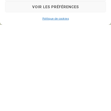
77610 – Fontenay-Trésigny
VOIR LES PRÉFÉRENCES
Politique de cookies
01 64 25 90 67
mairie@fontenay-tresigny.fr
Horaires d’ouverture
Du Lundi au vendredi :
de 8h30 à 12h00 et de 13h30 à 17h30
Samedi :
de 8h30 – 12h