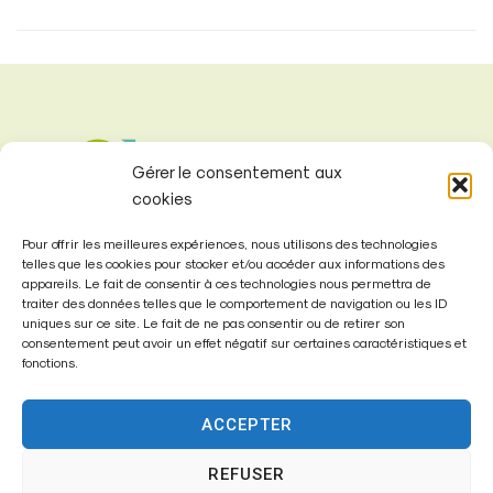
Gérer le consentement aux
cookies
Pour offrir les meilleures expériences, nous utilisons des technologies
telles que les cookies pour stocker et/ou accéder aux informations des
appareils. Le fait de consentir à ces technologies nous permettra de
traiter des données telles que le comportement de navigation ou les ID
uniques sur ce site. Le fait de ne pas consentir ou de retirer son
consentement peut avoir un effet négatif sur certaines caractéristiques et
Mairie de
fonctions.
Fontenay-Trésigny
ACCEPTER
Mairie,
26 Av. du Général de Gaulle
REFUSER