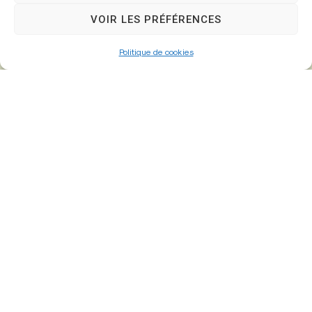
77610 – Fontenay-Trésigny
VOIR LES PRÉFÉRENCES
Politique de cookies
01 64 25 90 67
mairie@fontenay-tresigny.fr
Horaires d’ouverture
Du Lundi au vendredi :
de 8h30 à 12h00 et de 13h30 à 17h30
Samedi :
de 8h30 – 12h