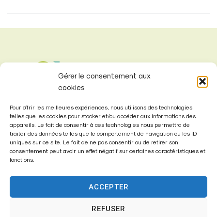
Gérer le consentement aux
cookies
Pour offrir les meilleures expériences, nous utilisons des technologies
telles que les cookies pour stocker et/ou accéder aux informations des
appareils. Le fait de consentir à ces technologies nous permettra de
traiter des données telles que le comportement de navigation ou les ID
uniques sur ce site. Le fait de ne pas consentir ou de retirer son
consentement peut avoir un effet négatif sur certaines caractéristiques et
Mairie de
fonctions.
Fontenay-Trésigny
ACCEPTER
Mairie,
26 Av. du Général de Gaulle
REFUSER