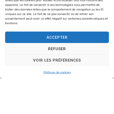
telles que les cookies pour stocker et/ou accéder aux informations des
appareils. Le fait de consentir à ces technologies nous permettra de
traiter des données telles que le comportement de navigation ou les ID
uniques sur ce site. Le fait de ne pas consentir ou de retirer son
consentement peut avoir un effet négatif sur certaines caractéristiques et
fonctions.
ACCEPTER
REFUSER
Nouvelle
VOIR LES PRÉFÉRENCES
réglementati
on
Politique de cookies
préfectorale
sur les
trottinettes
électriques
et EDPM en