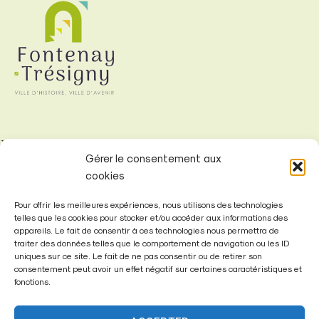
Mairie de
Gérer le consentement aux
Fontenay-Trésigny
cookies
Mairie,
Pour offrir les meilleures expériences, nous utilisons des technologies
26 Av. du Général de Gaulle
telles que les cookies pour stocker et/ou accéder aux informations des
77610 – Fontenay-Trésigny
appareils. Le fait de consentir à ces technologies nous permettra de
traiter des données telles que le comportement de navigation ou les ID
uniques sur ce site. Le fait de ne pas consentir ou de retirer son
consentement peut avoir un effet négatif sur certaines caractéristiques et
fonctions.
01 64 25 90 67