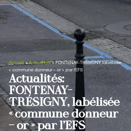
Accueil
»
Actualités
»
FONTENAY-TRÉSIGNY, labélisée
« commune donneur – or » par l’EFS
Actualités:
FONTENAY-
TRÉSIGNY, labélisée
« commune donneur
– or » par l’EFS