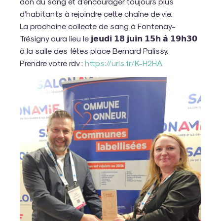
don du sang et d’encourager toujours plus
d’habitants à rejoindre cette chaîne de vie.
La prochaine collecte de sang à Fontenay-
Trésigny aura lieu le 𝗷𝗲𝘂𝗱𝗶 𝟭𝟴 𝗷𝘂𝗶𝗻 𝟭𝟱𝗵 𝗮̀ 𝟭𝟵𝗵𝟯𝟬
à la salle des fêtes place Bernard Palissy.
Prendre votre rdv :
https://urls.fr/K-H2HA