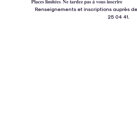
𝐏𝐥𝐚𝐜𝐞𝐬 𝐥𝐢𝐦𝐢𝐭𝐞́𝐞𝐬. 𝐍𝐞 𝐭𝐚𝐫𝐝𝐞𝐳 𝐩𝐚𝐬 𝐚̀ 𝐯𝐨𝐮𝐬 𝐢𝐧𝐬𝐜𝐫𝐢𝐫𝐞
Renseignements et inscriptions auprès de
25 04 41.