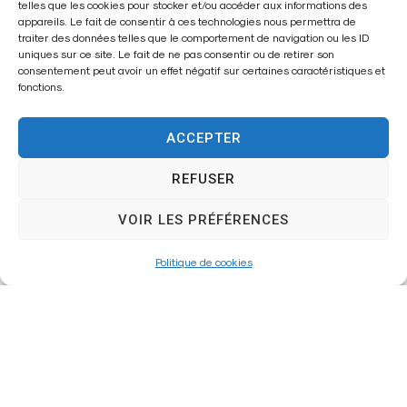
telles que les cookies pour stocker et/ou accéder aux informations des
appareils. Le fait de consentir à ces technologies nous permettra de
2025-342 – Portant interdiction de
traiter des données telles que le comportement de navigation ou les ID
uniques sur ce site. Le fait de ne pas consentir ou de retirer son
stationner rue du Bois du Roy et ses
consentement peut avoir un effet négatif sur certaines caractéristiques et
fonctions.
abords
ACCEPTER
PLUS
REFUSER
VOIR LES PRÉFÉRENCES
2025-339 – Portant restriction de
Politique de cookies
circulation et interdiction de stationner
rue Bertaux
PLUS