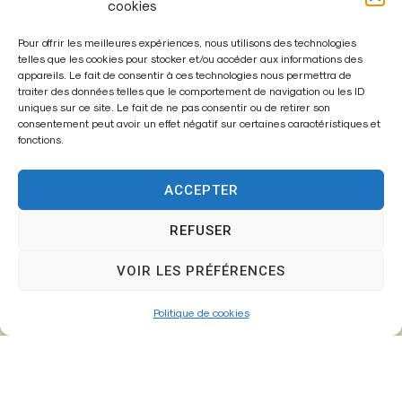
cookies
Pour offrir les meilleures expériences, nous utilisons des technologies
telles que les cookies pour stocker et/ou accéder aux informations des
appareils. Le fait de consentir à ces technologies nous permettra de
traiter des données telles que le comportement de navigation ou les ID
Enregistrer mon nom, mon e-mail et mon site dans le
uniques sur ce site. Le fait de ne pas consentir ou de retirer son
navigateur pour mon prochain commentaire.
consentement peut avoir un effet négatif sur certaines caractéristiques et
fonctions.
ACCEPTER
A
l
REFUSER
t
VOIR LES PRÉFÉRENCES
e
r
Politique de cookies
n
a
t
i