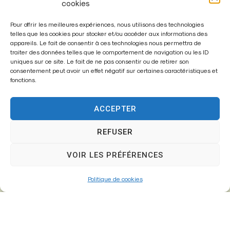
cookies
Pour offrir les meilleures expériences, nous utilisons des technologies
telles que les cookies pour stocker et/ou accéder aux informations des
appareils. Le fait de consentir à ces technologies nous permettra de
traiter des données telles que le comportement de navigation ou les ID
Enregistrer mon nom, mon e-mail et mon site dans le
uniques sur ce site. Le fait de ne pas consentir ou de retirer son
navigateur pour mon prochain commentaire.
consentement peut avoir un effet négatif sur certaines caractéristiques et
fonctions.
ACCEPTER
A
l
REFUSER
t
VOIR LES PRÉFÉRENCES
e
r
Politique de cookies
n
a
t
i