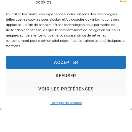
cookies
Pour offrir les meilleures expériences, nous utilisons des technologies
telles que les cookies pour stocker et/ou accéder aux informations des
appareils. Le fait de consentir à ces technologies nous permettra de
traiter des données telles que le comportement de navigation ou les ID
Enregistrer mon nom, mon e-mail et mon site dans le
uniques sur ce site. Le fait de ne pas consentir ou de retirer son
navigateur pour mon prochain commentaire.
consentement peut avoir un effet négatif sur certaines caractéristiques et
fonctions.
ACCEPTER
A
l
REFUSER
t
VOIR LES PRÉFÉRENCES
e
r
Politique de cookies
n
a
t
i