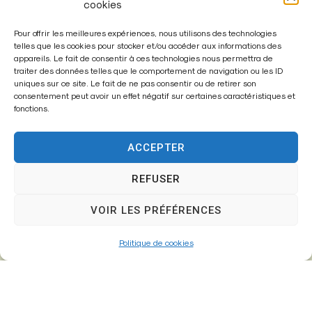
cookies
Pour offrir les meilleures expériences, nous utilisons des technologies
telles que les cookies pour stocker et/ou accéder aux informations des
appareils. Le fait de consentir à ces technologies nous permettra de
traiter des données telles que le comportement de navigation ou les ID
Enregistrer mon nom, mon e-mail et mon site dans le
uniques sur ce site. Le fait de ne pas consentir ou de retirer son
navigateur pour mon prochain commentaire.
consentement peut avoir un effet négatif sur certaines caractéristiques et
fonctions.
ACCEPTER
A
l
REFUSER
t
VOIR LES PRÉFÉRENCES
e
r
Politique de cookies
n
a
t
i