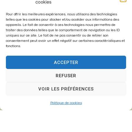
cookies
Pour offrir les meilleures expériences, nous utilisons des technologies
telles que les cookies pour stocker et/ou accéder aux informations des
appareils. Le fait de consentir à ces technologies nous permettra de
traiter des données telles que le comportement de navigation ou les ID
Enregistrer mon nom, mon e-mail et mon site dans le
uniques sur ce site. Le fait de ne pas consentir ou de retirer son
navigateur pour mon prochain commentaire.
consentement peut avoir un effet négatif sur certaines caractéristiques et
fonctions.
ACCEPTER
A
l
REFUSER
t
VOIR LES PRÉFÉRENCES
e
r
Politique de cookies
n
a
t
i