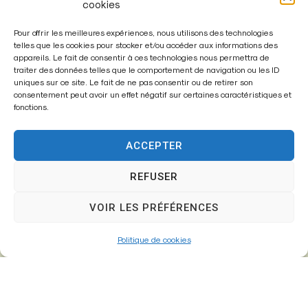
cookies
Pour offrir les meilleures expériences, nous utilisons des technologies
telles que les cookies pour stocker et/ou accéder aux informations des
appareils. Le fait de consentir à ces technologies nous permettra de
traiter des données telles que le comportement de navigation ou les ID
Enregistrer mon nom, mon e-mail et mon site dans le
uniques sur ce site. Le fait de ne pas consentir ou de retirer son
navigateur pour mon prochain commentaire.
consentement peut avoir un effet négatif sur certaines caractéristiques et
fonctions.
ACCEPTER
A
l
REFUSER
t
VOIR LES PRÉFÉRENCES
e
r
Politique de cookies
n
a
t
i