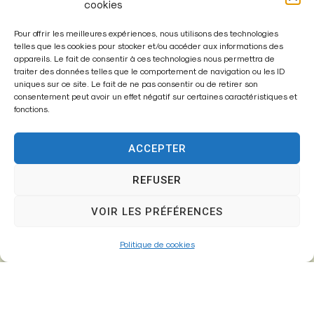
cookies
Pour offrir les meilleures expériences, nous utilisons des technologies
telles que les cookies pour stocker et/ou accéder aux informations des
appareils. Le fait de consentir à ces technologies nous permettra de
traiter des données telles que le comportement de navigation ou les ID
Enregistrer mon nom, mon e-mail et mon site dans le
uniques sur ce site. Le fait de ne pas consentir ou de retirer son
navigateur pour mon prochain commentaire.
consentement peut avoir un effet négatif sur certaines caractéristiques et
fonctions.
ACCEPTER
A
l
REFUSER
t
VOIR LES PRÉFÉRENCES
e
r
Politique de cookies
n
a
t
i