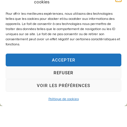
cookies
Pour offrir les meilleures expériences, nous utilisons des technologies
telles que les cookies pour stocker et/ou accéder aux informations des
appareils. Le fait de consentir à ces technologies nous permettra de
traiter des données telles que le comportement de navigation ou les ID
Enregistrer mon nom, mon e-mail et mon site dans le
uniques sur ce site. Le fait de ne pas consentir ou de retirer son
navigateur pour mon prochain commentaire.
consentement peut avoir un effet négatif sur certaines caractéristiques et
fonctions.
ACCEPTER
A
l
REFUSER
t
VOIR LES PRÉFÉRENCES
e
r
Politique de cookies
n
a
t
i