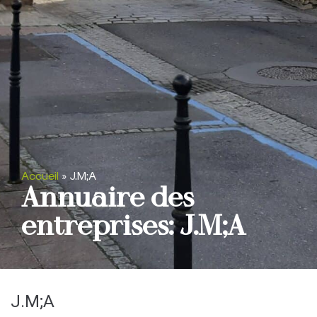
Accueil
»
J.M;A
Annuaire des
entreprises: J.M;A
J.M;A