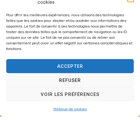
cookies
Pour offrir les meilleures expériences, nous utilisons des technologies
telles que les cookies pour stocker et/ou accéder aux informations des
appareils. Le fait de consentir à ces technologies nous permettra de
traiter des données telles que le comportement de navigation ou les ID
Enregistrer mon nom, mon e-mail et mon site dans le
uniques sur ce site. Le fait de ne pas consentir ou de retirer son
navigateur pour mon prochain commentaire.
consentement peut avoir un effet négatif sur certaines caractéristiques et
fonctions.
ACCEPTER
A
l
REFUSER
t
VOIR LES PRÉFÉRENCES
e
r
Politique de cookies
n
a
t
i