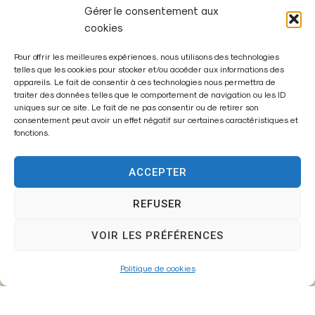
Gérer le consentement aux
cookies
Pour offrir les meilleures expériences, nous utilisons des technologies
telles que les cookies pour stocker et/ou accéder aux informations des
appareils. Le fait de consentir à ces technologies nous permettra de
traiter des données telles que le comportement de navigation ou les ID
uniques sur ce site. Le fait de ne pas consentir ou de retirer son
Enregistrer mon nom, mon e-mail et mon site dans le
consentement peut avoir un effet négatif sur certaines caractéristiques et
navigateur pour mon prochain commentaire.
fonctions.
ACCEPTER
A
REFUSER
l
t
VOIR LES PRÉFÉRENCES
e
r
Politique de cookies
n
a