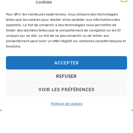
cookies
Pour offrir les meilleures expériences, nous utilisons des technologies
telles que les cookies pour stocker et/ou accéder aux informations des
appareils. Le fait de consentir à ces technologies nous permettra de
traiter des données telles que le comportement de navigation ou les ID
Enregistrer mon nom, mon e-mail et mon site dans le
uniques sur ce site. Le fait de ne pas consentir ou de retirer son
navigateur pour mon prochain commentaire.
consentement peut avoir un effet négatif sur certaines caractéristiques et
fonctions.
ACCEPTER
A
l
REFUSER
t
VOIR LES PRÉFÉRENCES
e
r
Politique de cookies
n
a
t
i